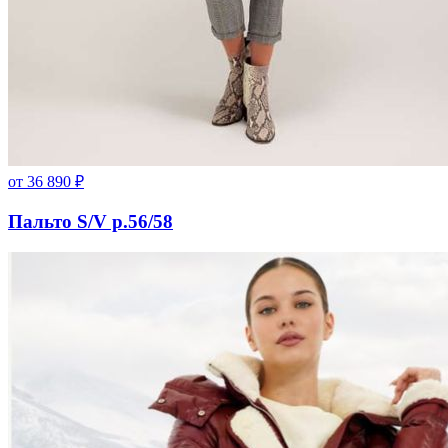
от
36 890
₽
Пальто S/V р.56/58