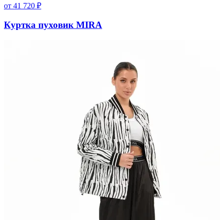
от
41 720
₽
Куртка пуховик MIRA