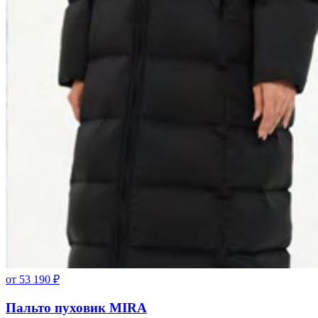
от
53 190
₽
Пальто пуховик MIRA