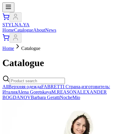
STYLNA.YA
Home
Catalogue
About
News
Home
Catalogue
Catalogue
All
Верхняя одежда
FABRETTI Страна-изготовитель:
Италия
Alena Goretskaya
M.REASON
ALEXANDER
BOGDANOV
Barbara Geratti
NocheMio