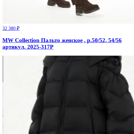
32 380
₽
MW Collection Пальто женское , р.50/52, 54/56
артикул. 2025-317P