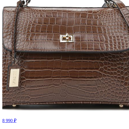
8 990
₽